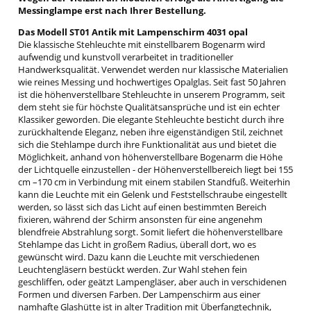
Messinglampe erst nach Ihrer Bestellung.
Das Modell ST01 Antik mit Lampenschirm 4031 opal
Die klassische Stehleuchte mit einstellbarem Bogenarm wird
aufwendig und kunstvoll verarbeitet in traditioneller
Handwerksqualität. Verwendet werden nur klassische Materialien
wie reines Messing und hochwertiges Opalglas. Seit fast 50 Jahren
ist die höhenverstellbare Stehleuchte in unserem Programm, seit
dem steht sie für höchste Qualitätsansprüche und ist ein echter
Klassiker geworden. Die elegante Stehleuchte besticht durch ihre
zurückhaltende Eleganz, neben ihre eigenständigen Stil, zeichnet
sich die Stehlampe durch ihre Funktionalität aus und bietet die
Möglichkeit, anhand von höhenverstellbare Bogenarm die Höhe
der Lichtquelle einzustellen - der Höhenverstellbereich liegt bei 155
cm –170 cm in Verbindung mit einem stabilen Standfuß. Weiterhin
kann die Leuchte mit ein Gelenk und Feststellschraube eingestellt
werden, so lässt sich das Licht auf einen bestimmten Bereich
fixieren, während der Schirm ansonsten für eine angenehm
blendfreie Abstrahlung sorgt. Somit liefert die höhenverstellbare
Stehlampe das Licht in großem Radius, überall dort, wo es
gewünscht wird. Dazu kann die Leuchte mit verschiedenen
Leuchtengläsern bestückt werden. Zur Wahl stehen fein
geschliffen, oder geätzt Lampengläser, aber auch in verschidenen
Formen und diversen Farben. Der Lampenschirm aus einer
namhafte Glashütte ist in alter Tradition mit Überfangtechnik,