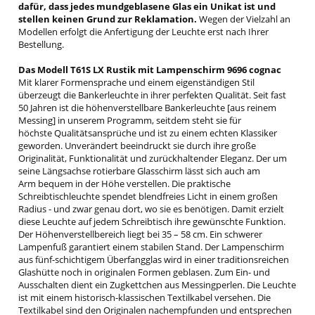
dafür, dass jedes mundgeblasene Glas ein Unikat ist und
stellen keinen Grund zur Reklamation.
Wegen der Vielzahl an
Modellen erfolgt die Anfertigung der Leuchte erst nach Ihrer
Bestellung.
Das Modell T61S LX Rustik mit Lampenschirm 9696 cognac
Mit klarer Formensprache und einem eigenständigen Stil
überzeugt die Bankerleuchte in ihrer perfekten Qualität. Seit fast
50 Jahren ist die höhenverstellbare Bankerleuchte [aus reinem
Messing] in unserem Programm, seitdem steht sie für
höchste Qualitätsansprüche und ist zu einem echten Klassiker
geworden. Unverändert beeindruckt sie durch ihre große
Originalität, Funktionalität und zurückhaltender Eleganz. Der um
seine Längsachse rotierbare Glasschirm lässt sich auch am
Arm bequem in der Höhe verstellen. Die praktische
Schreibtischleuchte spendet blendfreies Licht in einem großen
Radius - und zwar genau dort, wo sie es benötigen. Damit erzielt
diese Leuchte auf jedem Schreibtisch ihre gewünschte Funktion.
Der Höhenverstellbereich liegt bei 35 – 58 cm. Ein schwerer
Lampenfuß garantiert einem stabilen Stand. Der Lampenschirm
aus fünf-schichtigem Überfangglas wird in einer traditionsreichen
Glashütte noch in originalen Formen geblasen. Zum Ein- und
Ausschalten dient ein Zugkettchen aus Messingperlen. Die Leuchte
ist mit einem historisch-klassischen Textilkabel versehen. Die
Textilkabel sind den Originalen nachempfunden und entsprechen