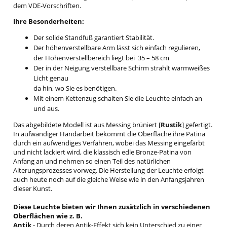
dem VDE-Vorschriften.
Ihre Besonderheiten:
Der solide Standfuß garantiert Stabilität.
Der höhenverstellbare Arm lässt sich einfach regulieren,
der Höhenverstellbereich liegt bei 35 – 58 cm
Der in der Neigung verstellbare Schirm strahlt warmweißes
Licht genau
da hin, wo Sie es benötigen.
Mit einem Kettenzug schalten Sie die Leuchte einfach an
und aus.
Das abgebildete Modell ist aus Messing brüniert [
Rustik
] gefertigt.
In aufwändiger Handarbeit bekommt die Oberfläche ihre Patina
durch ein aufwendiges Verfahren, wobei das Messing eingefärbt
und nicht lackiert wird, die klassisch edle Bronze-Patina von
Anfang an und nehmen so einen Teil des natürlichen
Alterungsprozesses vorweg. Die Herstellung der Leuchte erfolgt
auch heute noch auf die gleiche Weise wie in den Anfangsjahren
dieser Kunst.
Diese Leuchte bieten wir Ihnen zusätzlich in verschiedenen
Oberflächen wie z. B.
Antik
- Durch deren Antik-Effekt sich kein Unterschied zu einer