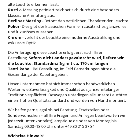
alte Leuchte erkennen lässt.
Rustik
- Messing patiniert zeichnet sich durch eine besonders
klassische Anmutung aus.
Berliner Messing
- Betont den natürlichen Charakter der Leuchte.
Polier
- Dies gibt der klassischen Form ein zusätzliches glanzvolles
und luxuriöses Aussehen.
Chrom
- verleiht der Leuchte eine moderne Ausstrahlung und
exklusive Optik.
Die Anfertigung diese Leuchte erfolgt erst nach Ihrer
Bestellung.
Sofern nicht anders gewünscht wird, liefern wir
die Leuchte, Standardmäßig mit ca. 170 cm langen
Textilkabel.
Bei Bestellung, im Feld Bemerkungen bitte die
Gesamtlänge der Kabel angeben.
Unser Unternehmen hat sich immer schon handwerklichen
Werten wie Zuverlässigkeit und Qualität aus jahrzehntelanger
Tradition verpflichtet. Deswegen unterliegen alle unsere Leuchten
einem hohen Qualitätsstandard und werden von Hand montiert.
Wir helfen gerne, egal ob bei Beratung, Ersatzteilen oder
Sonderwünschen – all Ihre Fragen und Anliegen beantworten wir
jederzeit unter kontakt@lamptique.de oder von Montag bis
Samstag 09.00–18.00 Uhr unter +49 30 215 37 84
Wichtige Hinweis!