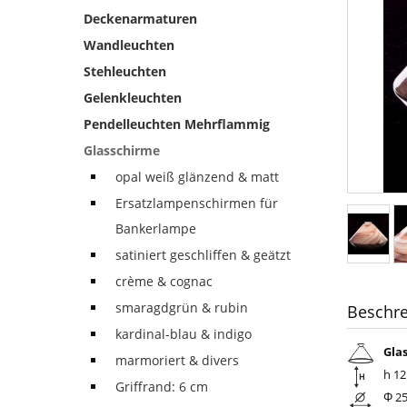
Deckenarmaturen
Wandleuchten
Stehleuchten
Gelenkleuchten
Pendelleuchten Mehrflammig
Glasschirme
opal weiß glänzend & matt
Ersatzlampenschirmen für
Bankerlampe
satiniert geschliffen & geätzt
crème & cognac
smaragdgrün & rubin
Beschr
kardinal-blau & indigo
Gla
marmoriert & divers
h 1
Griffrand: 6 cm
Φ 2