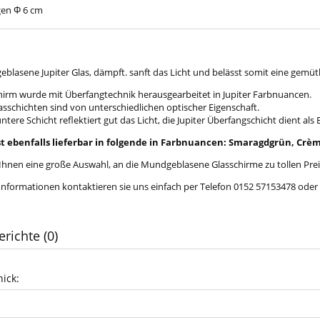
gen Φ 6 cm
blasene Jupiter Glas, dämpft. sanft das Licht und belässt somit eine gem
hirm wurde mit Überfangtechnik herausgearbeitet in Jupiter Farbnuancen.
asschichten sind von unterschiedlichen optischer Eigenschaft.
ntere Schicht reflektiert gut das Licht, die Jupiter Überfangschicht dient als
st ebenfalls lieferbar in folgende in Farbnuancen: Smaragdgrün, Crèm
 Ihnen eine große Auswahl, an die Mundgeblasene Glasschirme zu tollen Prei
 Informationen kontaktieren sie uns einfach per Telefon 0152 57153478 ode
erichte (0)
ick: