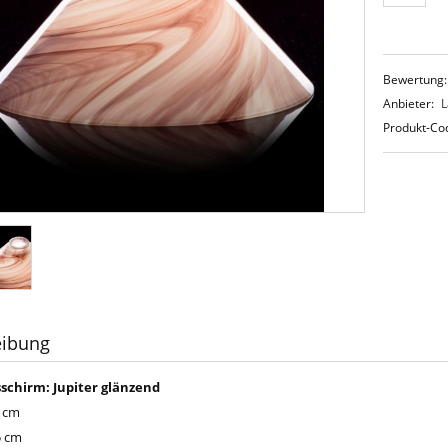
Bewertung:
Anbieter:
L
Produkt-Co
eibung
sschirm: Jupiter glänzend
2 cm
5 cm