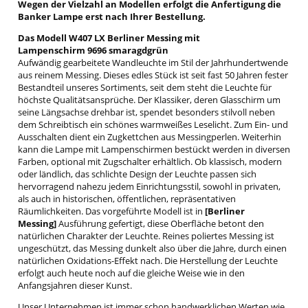
Wegen der Vielzahl an Modellen erfolgt die Anfertigung die
Banker Lampe erst nach Ihrer Bestellung.
Das Modell W407 LX Berliner Messing mit
Lampenschirm 9696 smaragdgrün
Aufwändig gearbeitete Wandleuchte im Stil der Jahrhundertwende
aus reinem Messing. Dieses edles Stück ist seit fast 50 Jahren fester
Bestandteil unseres Sortiments, seit dem steht die Leuchte für
höchste Qualitätsansprüche. Der Klassiker, deren Glasschirm um
seine Längsachse drehbar ist, spendet besonders stilvoll neben
dem Schreibtisch ein schönes warmweißes Leselicht. Zum Ein- und
Ausschalten dient ein Zugkettchen aus Messingperlen. Weiterhin
kann die Lampe mit Lampenschirmen bestückt werden in diversen
Farben, optional mit Zugschalter erhältlich. Ob klassisch, modern
oder ländlich, das schlichte Design der Leuchte passen sich
hervorragend nahezu jedem Einrichtungsstil, sowohl in privaten,
als auch in historischen, öffentlichen, repräsentativen
Räumlichkeiten. Das vorgeführte Modell ist in
[Berliner
Messing]
Ausführung gefertigt, diese Oberfläche betont den
natürlichen Charakter der Leuchte. Reines poliertes Messing ist
ungeschützt, das Messing dunkelt also über die Jahre, durch einen
natürlichen Oxidations-Effekt nach. Die Herstellung der Leuchte
erfolgt auch heute noch auf die gleiche Weise wie in den
Anfangsjahren dieser Kunst.
Unser Unternehmen ist immer schon handwerklichen Werten wie