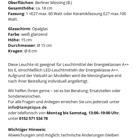
Oberflächen
: Berliner Messing (B.)
Gesamthöhe
: ca. 18 cm
Fassung
: 1 ×E27 max. 60 Watt oder Keramikfassung E27 max.100
Watt.
Glasschirm
: Opalglas
Farbe
: weiß glänzend
Höhe:
15 cm
Durchmesser
: Ø 15 cm
Kragen
: Ø 8 cm
Diese Leuchte ist geeignet für Leuchtmittel der Energieklassen A++
bis E, einschließlich LED-Leuchtmitteln der Energieklasse A++.
Aufgrund der Vielzahl an Modellen wird die Messinglampe erst
nach Ihrer Bestellung individuell angefertigt.
Wir helfen Ihnen gerne – sei es bei Beratung, Ersatzteilen oder
Sonderwünschen.
Für alle Fragen und Anliegen erreichen Sie uns jederzeit unter
info@lamptique.de
oder telefonisch von
Montag bis Samstag, 13:00–19:00 Uhr
,
unter
0152 571 534 78
Wichtiger Hinweis:
Abweichungen sind möglich; technische Änderungen bleiben