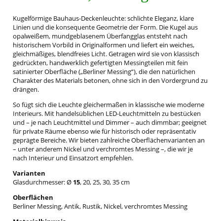
Kugelförmige Bauhaus-Deckenleuchte: schlichte Eleganz, klare
Linien und die konsequente Geometrie der Form. Die Kugel aus
opalweißem, mundgeblasenem Überfangglas entsteht nach
historischem Vorbild in Originalformen und liefert ein weiches,
gleichmäßiges, blendfreies Licht. Getragen wird sie von klassisch
gedrückten, handwerklich gefertigten Messingteilen mit fein
satinierter Oberfläche („Berliner Messing“), die den natürlichen
Charakter des Materials betonen, ohne sich in den Vordergrund zu
drängen.
So fügt sich die Leuchte gleichermaßen in klassische wie moderne
Interieurs. Mit handelsüblichen LED-Leuchtmitteln zu bestücken
und – je nach Leuchtmittel und Dimmer – auch dimmbar; geeignet
für private Räume ebenso wie für historisch oder repräsentativ
geprägte Bereiche. Wir bieten zahlreiche Oberflächenvarianten an
– unter anderem Nickel und verchromtes Messing –, die wir je
nach Interieur und Einsatzort empfehlen.
Varianten
Glasdurchmesser: Ø
15
, 20, 25, 30, 35 cm
Oberflächen
Berliner Messing, Antik, Rustik, Nickel, verchromtes Messing