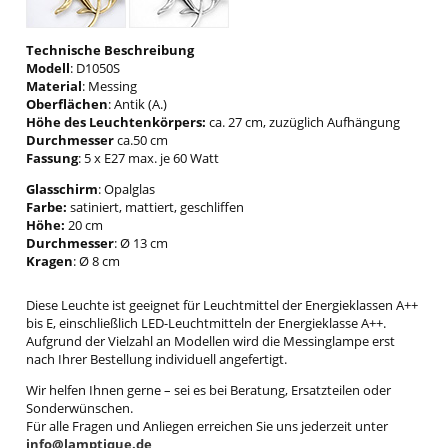
Technische Beschreibung
Modell
: D1050S
Material
: Messing
Oberflächen
: Antik (A.)
Höhe des Leuchtenkörpers:
ca. 27 cm, zuzüglich Aufhängung
Durchmesser
ca.50 cm
Fassung
: 5 x E27 max. je 60 Watt
Glasschirm
: Opalglas
Farbe
:
satiniert, mattiert, geschliffen
Höhe:
20 cm
Durchmesser
: Ø 13 cm
Kragen
: Ø 8 cm
Diese Leuchte ist geeignet für Leuchtmittel der Energieklassen A++
bis E, einschließlich LED-Leuchtmitteln der Energieklasse A++.
Aufgrund der Vielzahl an Modellen wird die Messinglampe erst
nach Ihrer Bestellung individuell angefertigt.
Wir helfen Ihnen gerne – sei es bei Beratung, Ersatzteilen oder
Sonderwünschen.
Für alle Fragen und Anliegen erreichen Sie uns jederzeit unter
info@lamptique.de